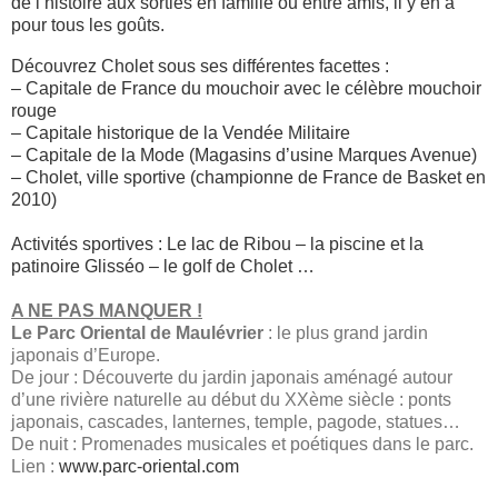
de l’histoire aux sorties en famille ou entre amis, il y en a
pour tous les goûts.
Découvrez Cholet sous ses différentes facettes :
– Capitale de France du mouchoir avec le célèbre mouchoir
rouge
– Capitale historique de la Vendée Militaire
– Capitale de la Mode (Magasins d’usine Marques Avenue)
– Cholet, ville sportive (championne de France de Basket en
2010)
Activités sportives : Le lac de Ribou – la piscine et la
patinoire Glisséo – le golf de Cholet …
A NE PAS MANQUER !
Le Parc Oriental de Maulévrier
: l
e plus grand jardin
japonais d’Europe.
De jour : Découverte du jardin japonais aménagé autour
d’une rivière naturelle au début du XXème siècle : ponts
japonais, cascades, lanternes, temple, pagode, statues…
De nuit : Promenades musicales et poétiques dans le parc.
Lien :
www.parc-oriental.com