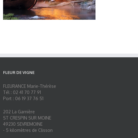
FLEUR DE VIGNE
FLEURANCE Marie-Thérèse
Tél : 02 41 70 77 91
Port : 06 19 37 76 51
202 La Garnière
ST CRESPIN SUR MOINE
49230 SEVREMOINE
- 5 kilomètres de Clisson